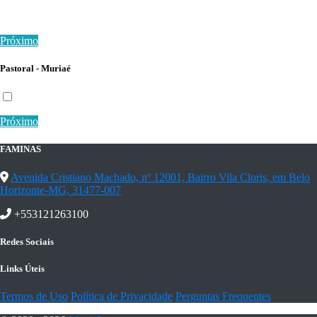
Próximo
Pastoral - Muriaé
Próximo
FAMINAS
Avenida Cristiano Machado, nº 12001, Bairro Vila Cloris, em Belo
Horizonte-MG, 31477-007
+553121263100
Redes Sociais
Links Úteis
Termos de Uso
Política de Privacidade
Perguntas Frequentes