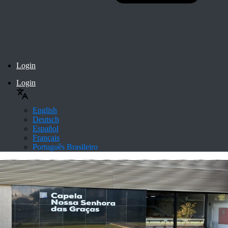
Login
Login
English
Deutsch
Español
Français
Português Brasileiro