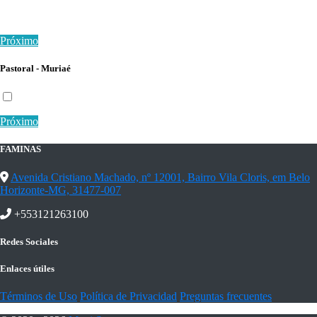
Próximo
Pastoral - Muriaé
Próximo
FAMINAS
Avenida Cristiano Machado, nº 12001, Bairro Vila Cloris, em Belo
Horizonte-MG, 31477-007
+553121263100
Redes Sociales
Enlaces útiles
Términos de Uso
Política de Privacidad
Preguntas frecuentes