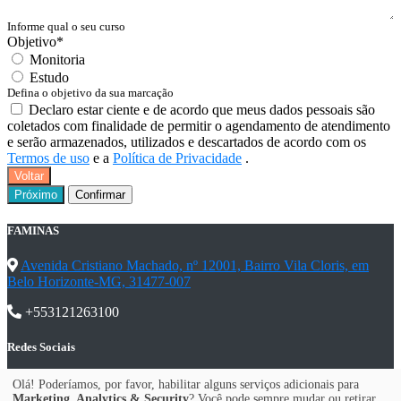
Informe qual o seu curso
Objetivo
*
Monitoria
Estudo
Defina o objetivo da sua marcação
Declaro estar ciente e de acordo que meus dados pessoais são
coletados com finalidade de permitir o agendamento de atendimento
e serão armazenados, utilizados e descartados de acordo com os
Termos de uso
e a
Política de Privacidade
.
Voltar
Próximo
Confirmar
FAMINAS
Avenida Cristiano Machado, nº 12001, Bairro Vila Cloris, em
Belo Horizonte-MG, 31477-007
+553121263100
Redes Sociais
Links Úteis
Olá! Poderíamos, por favor, habilitar alguns serviços adicionais para
Marketing, Analytics & Security
? Você pode sempre mudar ou retirar